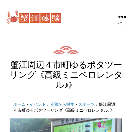
メニュー
蟹
江
体
験
蟹江周辺４市町ゆるポタツー
リング《高級ミニベロレンタ
ル♪》
ホーム
›
イベント
›
分類から探す
›
スポーツ
›
蟹江周辺
４市町ゆるポタツーリング《高級ミニベロレンタル♪》