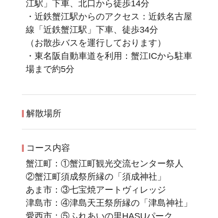
江駅」下車、北口から徒歩14分
・近鉄蟹江駅からのアクセス：近鉄名古屋
線「近鉄蟹江駅」下車、徒歩34分
（お散歩バスを運行しております）
・東名阪自動車道を利用：蟹江ICから駐車
場まで約5分
解散場所
コース内容
蟹江町：①蟹江町観光交流センター祭人
②蟹江町須成祭所縁の「須成神社」
あま市：③七宝焼アートヴィレッジ
津島市：④津島天王祭所縁の「津島神社」
愛西市：⑤ふれあいの⾥HASUパーク