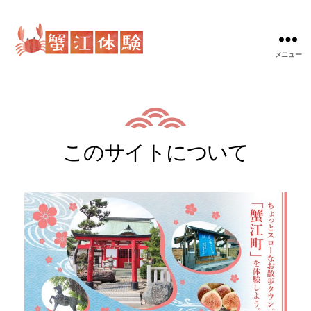
メニュー
蟹
江
体
験
このサイトについて