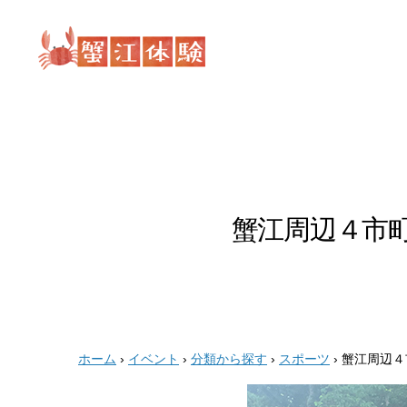
蟹
江
体
験
蟹江周辺４市
ホーム
›
イベント
›
分類から探す
›
スポーツ
›
蟹江周辺４