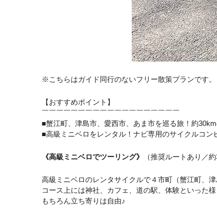
※こちらはガイド同行のないフリー散策プランです。
【おすすめポイント】
￣￣￣￣￣￣￣￣￣￣￣￣￣￣￣￣￣￣￣
■蟹江町、津島市、愛西市、あま市を巡る旅！約30k
■高級ミニベロをレンタル！ナビ専用のサイクルコン
《高級ミニベロでツーリング》
（推奨ルートあり／約3
高級ミニベロのレンタサイクルで４市町（蟹江町、津
コース上には神社、カフェ、道の駅、体験といった様
もちろん立ち寄りは自由♪