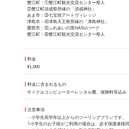
蟹江町：①蟹江町観光交流センター祭人
②蟹江町須成祭所縁の「須成神社」
あま市：③七宝焼アートヴィレッジ
津島市：④津島天王祭所縁の「津島神社」
愛西市：⑤ふれあいの⾥HASUパーク
蟹江町：⑥蟹江町観光交流センター祭人
料金
¥1,000
料金に含まれるもの
サイクルコンピューターレンタル費、保険料等込み
注意事項
・小学生高学年以上からのツーリングプランです。
└小学生のお子様がご利用の場合は、必ず保護者様