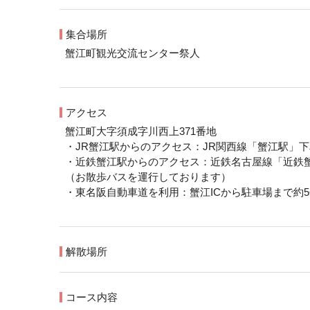
集合場所
蟹江町観光交流センター祭人
アクセス
蟹江町大字須成字川西上371番地
・JR蟹江駅からのアクセス：JR関西線「蟹江駅」下
・近鉄蟹江駅からのアクセス：近鉄名古屋線「近鉄蟹
（お散歩バスを運行しております）
・東名阪自動車道を利用：蟹江ICから駐車場まで約5
解散場所
コース内容