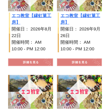
エコ教室【縁虹菓工
エコ教室【縁虹菓工
房】
房】
開催日： 2026年8月
開催日： 2026年9月
22日
26日
開催時間： AM
開催時間： AM
10:00 - PM 12:00
10:00 - PM 12:00