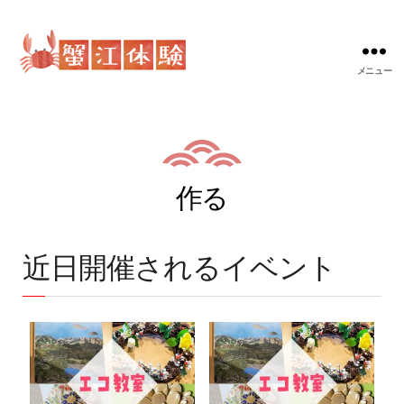
メニュー
蟹
江
体
験
作る
近日開催されるイベント