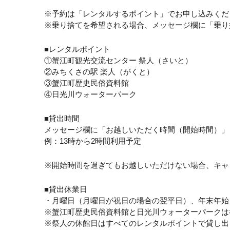
※予約は「レンタルするポイント」でお申し込みくだ
※乗り捨てを希望される場合、メッセージ欄に「乗り
■レンタルポイント
①蟹江町観光交流センター 祭人（さいと）
②みちくさの駅 楽人（がくと）
③蟹江町歴史民俗資料館
④日光川ウォーターパーク
■貸出時間
メッセージ欄に「お越しいただく時間（開始時間）」
例：13時から2時間利用予定
※開始時間を過ぎてもお越しいただけない場合、キャ
■貸出休業日
・月曜日（月曜日が祝日の場合の翌平日）、年末年始
※蟹江町歴史民俗資料館と日光川ウォーターパークは
※祭人の休館日はすべてのレンタルポイントで貸し出