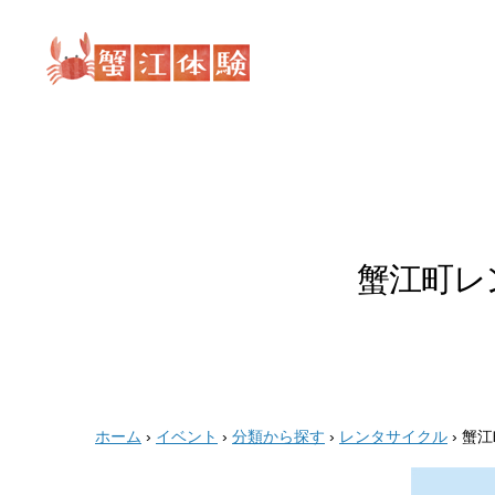
蟹
江
体
験
蟹江町レ
ホーム
›
イベント
›
分類から探す
›
レンタサイクル
›
蟹江