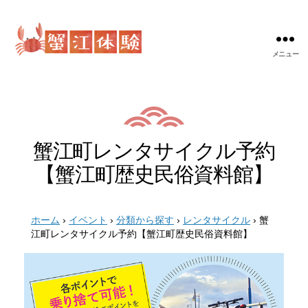
メニュー
蟹
江
体
験
蟹江町レンタサイクル予約
【蟹江町歴史民俗資料館】
ホーム
›
イベント
›
分類から探す
›
レンタサイクル
›
蟹
江町レンタサイクル予約【蟹江町歴史民俗資料館】