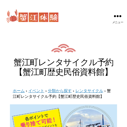
メニュー
蟹
江
体
験
蟹江町レンタサイクル予約
【蟹江町歴史民俗資料館】
ホーム
›
イベント
›
分類から探す
›
レンタサイクル
›
蟹
江町レンタサイクル予約【蟹江町歴史民俗資料館】