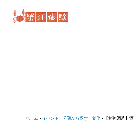
蟹
江
体
験
ホーム
›
イベント
›
分類から探す
›
文化
›
【甘強酒造】酒