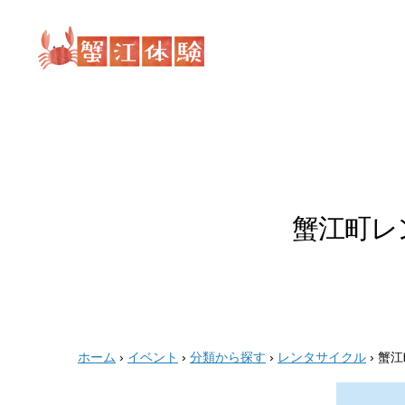
蟹
江
体
験
蟹江町レ
ホーム
›
イベント
›
分類から探す
›
レンタサイクル
›
蟹江