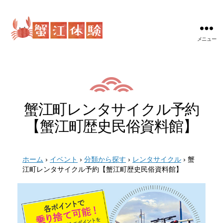
メニュー
蟹
江
体
験
蟹江町レンタサイクル予約
【蟹江町歴史民俗資料館】
ホーム
›
イベント
›
分類から探す
›
レンタサイクル
›
蟹
江町レンタサイクル予約【蟹江町歴史民俗資料館】