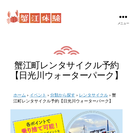
メニュー
蟹
江
体
験
蟹江町レンタサイクル予約
【日光川ウォーターパーク】
ホーム
›
イベント
›
分類から探す
›
レンタサイクル
›
蟹
江町レンタサイクル予約【日光川ウォーターパーク】