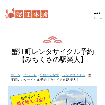
メニュー
蟹
江
体
験
蟹江町レンタサイクル予約
【みちくさの駅楽人】
ホーム
›
イベント
›
分類から探す
›
レンタサイクル
›
蟹
江町レンタサイクル予約【みちくさの駅楽人】