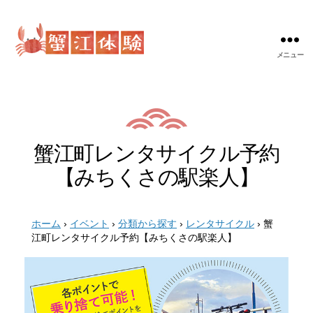
メニュー
蟹
江
体
験
蟹江町レンタサイクル予約
【みちくさの駅楽人】
ホーム
›
イベント
›
分類から探す
›
レンタサイクル
›
蟹
江町レンタサイクル予約【みちくさの駅楽人】