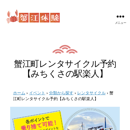
メニュー
蟹
江
体
験
蟹江町レンタサイクル予約
【みちくさの駅楽人】
ホーム
›
イベント
›
分類から探す
›
レンタサイクル
›
蟹
江町レンタサイクル予約【みちくさの駅楽人】