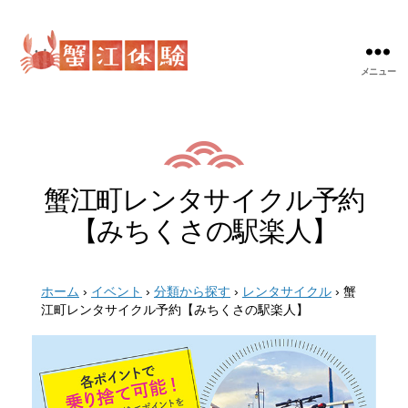
メニュー
蟹
江
体
験
蟹江町レンタサイクル予約
【みちくさの駅楽人】
ホーム
›
イベント
›
分類から探す
›
レンタサイクル
›
蟹
江町レンタサイクル予約【みちくさの駅楽人】