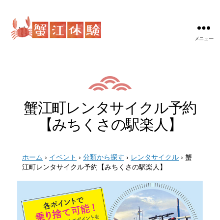
メニュー
蟹
江
体
験
蟹江町レンタサイクル予約
【みちくさの駅楽人】
ホーム
›
イベント
›
分類から探す
›
レンタサイクル
›
蟹
江町レンタサイクル予約【みちくさの駅楽人】