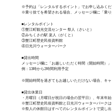
※予約は「レンタルするポイント」でお申し込みくだ
※乗り捨てを希望される場合、メッセージ欄に「乗り
■レンタルポイント
①蟹江町観光交流センター 祭人（さいと）
②みちくさの駅 楽人（がくと）
③蟹江町歴史民俗資料館
④日光川ウォーターパーク
■貸出時間
メッセージ欄に「お越しいただく時間（開始時間）」
例：13時から2時間利用予定
※開始時間を過ぎてもお越しいただけない場合、キャ
■貸出休業日
・月曜日（月曜日が祝日の場合の翌平日）、年末年始
※蟹江町歴史民俗資料館と日光川ウォーターパークは
※祭人の休館日はすべてのレンタルポイントで貸し出