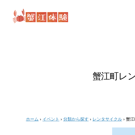
蟹
江
体
験
蟹江町レ
ホーム
›
イベント
›
分類から探す
›
レンタサイクル
›
蟹江