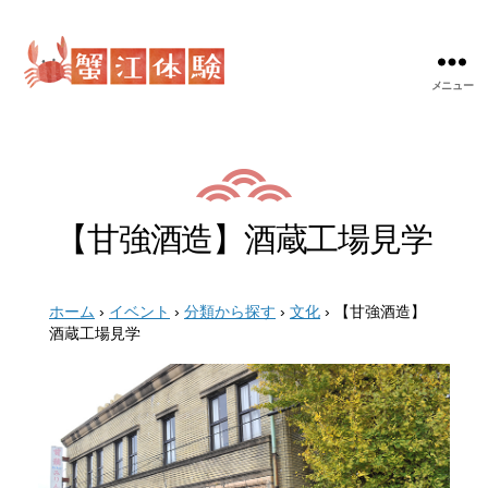
メニュー
蟹
江
体
験
【甘強酒造】酒蔵工場見学
ホーム
›
イベント
›
分類から探す
›
文化
›
【甘強酒造】
酒蔵工場見学