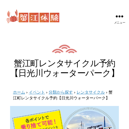
メニュー
蟹
江
体
験
蟹江町レンタサイクル予約
【日光川ウォーターパーク】
ホーム
›
イベント
›
分類から探す
›
レンタサイクル
›
蟹
江町レンタサイクル予約【日光川ウォーターパーク】