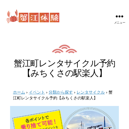
メニュー
蟹
江
体
験
蟹江町レンタサイクル予約
【みちくさの駅楽人】
ホーム
›
イベント
›
分類から探す
›
レンタサイクル
›
蟹
江町レンタサイクル予約【みちくさの駅楽人】