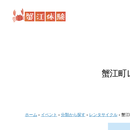
蟹
江
体
験
蟹江町
ホーム
›
イベント
›
分類から探す
›
レンタサイクル
›
蟹江