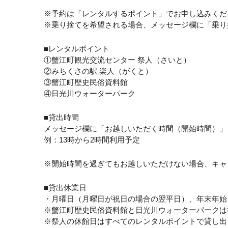
※予約は「レンタルするポイント」でお申し込みくだ
※乗り捨てを希望される場合、メッセージ欄に「乗り
■レンタルポイント
①蟹江町観光交流センター 祭人（さいと）
②みちくさの駅 楽人（がくと）
③蟹江町歴史民俗資料館
④日光川ウォーターパーク
■貸出時間
メッセージ欄に「お越しいただく時間（開始時間）」
例：13時から2時間利用予定
※開始時間を過ぎてもお越しいただけない場合、キャ
■貸出休業日
・月曜日（月曜日が祝日の場合の翌平日）、年末年始
※蟹江町歴史民俗資料館と日光川ウォーターパークは
※祭人の休館日はすべてのレンタルポイントで貸し出